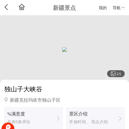
新疆景点
我的
导航
1
/
1
独山子大峡谷
新疆克拉玛依市独山子区
%满意度
景区介绍
共有0条评论
开放时间、 亮点介绍