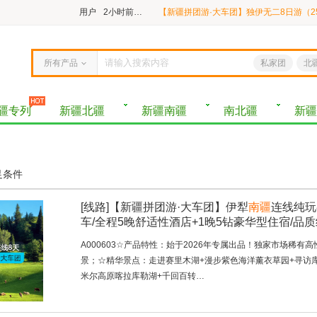
用户
2小时前预定
用户微信用户
1小时前预定
用户微信用户
3小时前预定
所有产品
私家团
北
用户微信用户
1小时前预定
疆专列
新疆北疆
新疆南疆
南北疆
新疆
用户微信用户
2小时前预定
用户微信用户
1小时前预定
足条件
[线路]
【新疆拼团游·大车团】伊犁
南疆
连线纯玩
车/全程5晚舒适性酒店+1晚5钻豪华型住宿/品质
A000603☆产品特性：始于2026年专属出品！独家市场稀
景；☆精华景点：走进赛里木湖+漫步紫色海洋薰衣草园+寻访库
米尔高原喀拉库勒湖+千回百转…