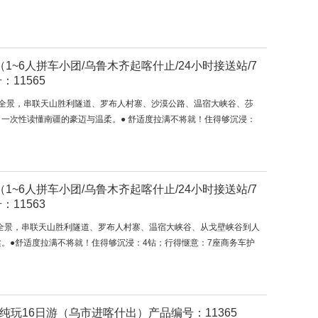
（1~6人拼车小团/乌鲁木齐起喀什止/24小时接送站/7
11565
锁南疆全景，串联天山胜利隧道、罗布人村寨、沙漠公路、温宿大峡谷、莎
一次性读懂南疆的豪迈与温柔。● 舒适度拉满不将就！住得够沉浸：
（1~6人拼车小团/乌鲁木齐起喀什止/24小时接送站/7
11563
南疆全景，串联天山胜利隧道、罗布人村寨、温宿大峡谷、从戈壁峡谷到人
。●舒适度拉满不将就！住得够沉浸：4钻；行得惬意：7座商务车护
纯玩16日游（乌市进喀什出）产品编号：11365