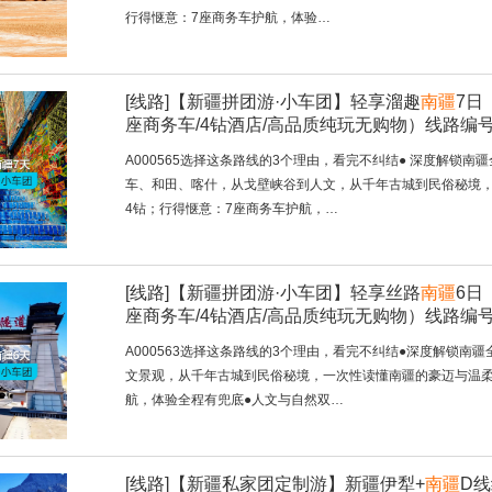
行得惬意：7座商务车护航，体验…
[线路]
【新疆拼团游·小车团】轻享溜趣
南疆
7日
座商务车/4钻酒店/高品质纯玩无购物）线路编号：
A000565选择这条路线的3个理由，看完不纠结● 深度解
车、和田、喀什，从戈壁峡谷到人文，从千年古城到民俗秘境，
4钻；行得惬意：7座商务车护航，…
[线路]
【新疆拼团游·小车团】轻享丝路
南疆
6日
座商务车/4钻酒店/高品质纯玩无购物）线路编号：
A000563选择这条路线的3个理由，看完不纠结●深度解锁
文景观，从千年古城到民俗秘境，一次性读懂南疆的豪迈与温柔
航，体验全程有兜底●人文与自然双…
[线路]
【新疆私家团定制游】新疆伊犁+
南疆
D线