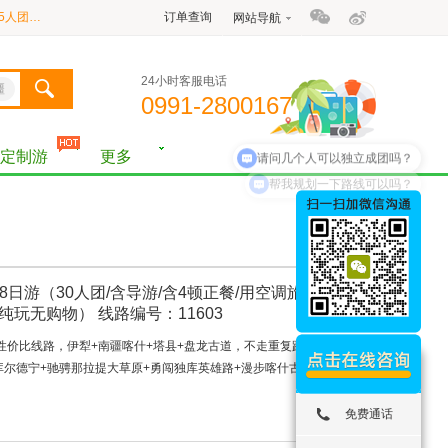
【新疆拼团游·大车团】独伊无二8日游（25人团/含导游/含6顿正餐/用2+1旅游大巴车/全程5晚3钻酒店+2晚4钻酒店）线路编号：11600
订单查询
网站导航
【新疆拼团游·大车团】招牌主打·北疆全景12日游（旗舰版/20人团/含导游/含13顿正餐/用2+1保姆车/全程7晚4钻酒店+3晚舒适性酒店+1晚禾木景区住宿/品质纯玩无购物） 产品编号：11586
24小时客服电话
【新疆私家团定制游】环游北疆A线纯玩9日游（乌鲁木齐起止） 产品编号：11531
疆
0991-2800167
【新疆拼团游·大车团】北疆经典环线纯玩10日游（30人团/含导游/含8顿正餐/用2+1保姆车/全程9晚舒适性酒店/品质纯玩无购物）历年参团爆棚·线路编号：11151
请问几个人可以独立成团吗？
定制游
更多
【新疆拼团游·大车团】天池吐鲁番伊犁连线8日游（30人团/含导游/含6顿正餐/用空调旅游大巴车/全程7晚舒适性酒店/品质纯玩无购物）线路编号：11602
帮我规划一下路线可以吗？
【新疆拼团游·大车团】伊犁南疆连线纯玩8日游（30人团/含导游/含4顿正餐/用空调旅游大巴车/全程5晚舒适性酒店+1晚5钻豪华型住宿/品质纯玩无购物） 线路编号：11603
8日游（30人团/含导游/含4顿正餐/用空调旅游大巴
纯玩无购物） 线路编号：11603
有高性价比线路，伊犁+南疆喀什+塔县+盘龙古道，不走重复路，一处一
尔德宁+驰骋那拉提大草原+勇闯独库英雄路+漫步喀什古城+初识帕
在线咨询
免费通话