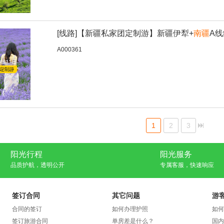
[线路]
【新疆私家团定制游】新疆伊犁+
南疆
A线
A000361
1
2
3
阳光行程
阳光服务
品质护航，透明公开
专属客服，快速响应
签订合同
其它问题
游
合同的签订
如何办理护照
如何
签订旅游合同
单房差是什么？
国内