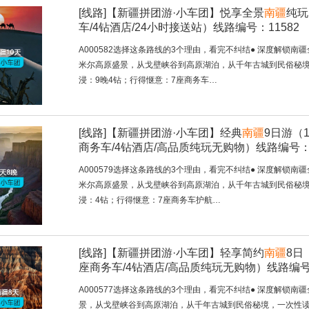
[线路]
【新疆拼团游·小车团】悦享全景
南疆
纯玩
车/4钻酒店/24小时接送站）线路编号：11582
A000582选择这条路线的3个理由，看完不纠结● 深度解
米尔高原盛景，从戈壁峡谷到高原湖泊，从千年古城到民俗秘境
浸：9晚4钻；行得惬意：7座商务车…
[线路]
【新疆拼团游·小车团】经典
南疆
9日游（
商务车/4钻酒店/高品质纯玩无购物）线路编号：1
A000579选择这条路线的3个理由，看完不纠结● 深度解
米尔高原盛景，从戈壁峡谷到高原湖泊，从千年古城到民俗秘境
浸：4钻；行得惬意：7座商务车护航…
[线路]
【新疆拼团游·小车团】轻享简约
南疆
8日
座商务车/4钻酒店/高品质纯玩无购物）线路编号：
A000577选择这条路线的3个理由，看完不纠结● 深度解
景，从戈壁峡谷到高原湖泊，从千年古城到民俗秘境，一次性读