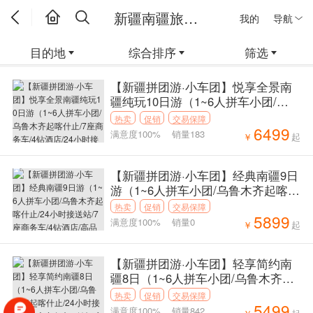
新疆南疆旅游新疆线路
我的
导航
目的地
综合排序
筛选
【新疆拼团游·小车团】悦享全景南
疆纯玩10日游（1~6人拼车小团/乌
鲁木齐起喀什止/7座商务车/4钻酒店/
热卖
促销
交易保障
6499
24小时接送站）线路编号：11582
满意度100%
销量183
￥
起
【新疆拼团游·小车团】经典南疆9日
游（1~6人拼车小团/乌鲁木齐起喀什
止/24小时接送站/7座商务车/4钻酒
热卖
促销
交易保障
5899
店/高品质纯玩无购物）线路编号：1
满意度100%
销量0
￥
起
1579
【新疆拼团游·小车团】轻享简约南
疆8日（1~6人拼车小团/乌鲁木齐起
喀什止/24小时接送站/7座商务车/4
热卖
促销
交易保障
5499
钻酒店/高品质纯玩无购物）线路编
满意度100%
销量842