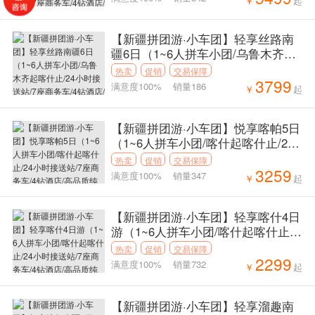
￥
起
号：11577
【新疆拼团游·小车团】轻享丝路南
疆6日（1~6人拼车小团/乌鲁木齐起
喀什止/24小时接送站/7座商务车/4
热卖
促销
交易保障
3799
钻酒店/高品质纯玩无购物）线路编
满意度100%
销量186
￥
起
号：11563
【新疆拼团游·小车团】悦享喀帕5日
（1~6人拼车小团/喀什起喀什止/24
小时接送站/7座商务车/4钻酒店/高品
热卖
促销
交易保障
3259
质纯玩无购物）产品编号：11562
满意度100%
销量347
￥
起
【新疆拼团游·小车团】轻享喀什4日
游（1~6人拼车小团/喀什起喀什止/2
4小时接送站/7座商务车/4钻酒店/高
热卖
促销
交易保障
2299
品质纯玩无购物）产品编号：11561
满意度100%
销量732
￥
起
【新疆拼团游·小车团】轻享溜趣南