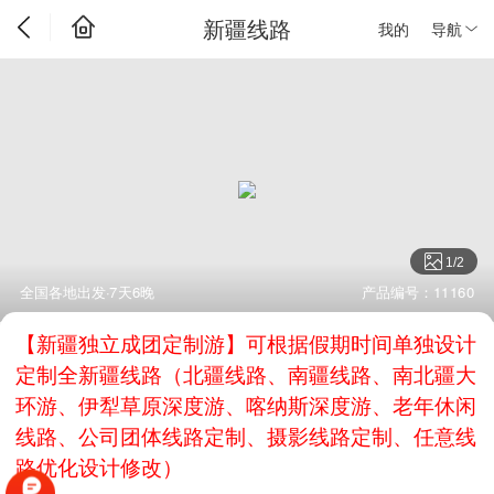
新疆线路
我的
导航
1
/
2
全国各地出发·7天6晚
产品编号：11160
【新疆独立成团定制游】可根据假期时间单独设计
定制全新疆线路（北疆线路、南疆线路、南北疆大
环游、伊犁草原深度游、喀纳斯深度游、老年休闲
线路、公司团体线路定制、摄影线路定制、任意线
路优化设计修改）