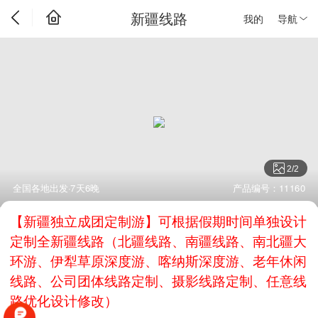
新疆线路
我的
导航
2
/
2
全国各地出发·7天6晚
产品编号：11160
【新疆独立成团定制游】可根据假期时间单独设计
定制全新疆线路（北疆线路、南疆线路、南北疆大
环游、伊犁草原深度游、喀纳斯深度游、老年休闲
线路、公司团体线路定制、摄影线路定制、任意线
路优化设计修改）