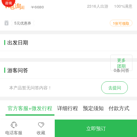
电询
2316人出游
100%满意
￥6680
￥
起
5元优惠券
1张可领取
出发日期
更多
团期
游客问答
0条问答
本产品暂无问答内容！
去提问
官方客服+微发行程
详细行程
预定须知
付款方式
官方客服+微发行程
立即预订
电话客服
收藏