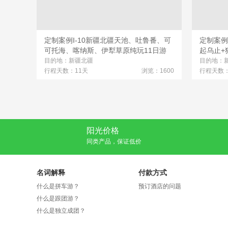
定制案例I-10新疆北疆天池、吐鲁番、可
定制案例
可托海、喀纳斯、伊犁草原纯玩11日游
起乌止+
目的地：新疆北疆
目的地：
行程天数：11天
浏览：1600
行程天数：
阳光价格
同类产品，保证低价
名词解释
付款方式
什么是拼车游？
预订酒店的问题
什么是跟团游？
什么是独立成团？