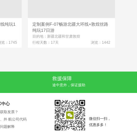
环线纯玩1
定制案例F-07畅游北疆大环线+敦煌丝路
定制
纯玩17日游
定制游
目的地：新疆北疆和甘肃敦煌
目的地
浏览：1745
行程天数：17天
浏览：1442
行程天
救援保障
途中意外，保证援助
客中心
获取发票？
微信扫一扫，
、外 航公司代码
优惠多多！
问题解释