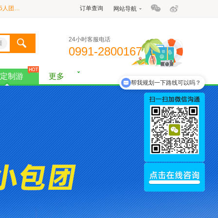
【新疆拼团游·大车团】独伊无二8日游（25人团/含导游/含6顿正餐/用2+1旅游大巴车/全程5晚3钻酒店+2晚4钻酒店）线路编号：11600
订单查询
网站导航
【新疆拼团游·大车团】招牌主打·北疆全景12日游（旗舰版/20人团/含导游/含13顿正餐/用2+1保姆车/全程7晚4钻酒店+3晚舒适性酒店+1晚禾木景区住宿/品质纯玩无购物） 产品编号：11586
24小时客服电话
【新疆私家团定制游】环游北疆A线纯玩9日游（乌鲁木齐起止） 产品编号：11531
疆
0991-2800167
【新疆拼团游·大车团】北疆经典环线纯玩10日游（30人团/含导游/含8顿正餐/用2+1保姆车/全程9晚舒适性酒店/品质纯玩无购物）历年参团爆棚·线路编号：11151
定制游
更多
【新疆拼团游·大车团】天池吐鲁番伊犁连线8日游（30人团/含导游/含6顿正餐/用空调旅游大巴车/全程7晚舒适性酒店/品质纯玩无购物）线路编号：11602
帮我规划一下路线可以吗？
【新疆拼团游·大车团】伊犁南疆连线纯玩8日游（30人团/含导游/含4顿正餐/用空调旅游大巴车/全程5晚舒适性酒店+1晚5钻豪华型住宿/品质纯玩无购物） 线路编号：11603