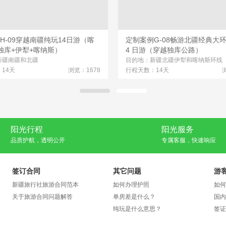
H-09穿越南疆纯玩14日游（喀
定制案例G-08畅游北疆经典大
独库+伊犁+喀纳斯）
4 日游（穿越独库公路）
新疆南疆和北疆
目的地：新疆北疆伊犁和喀纳斯环线
14天
浏览：1678
行程天数：14天
阳光行程
阳光服务
品质护航，透明公开
专属客服，快速响应
签订合同
其它问题
游
新疆旅行社旅游合同范本
如何办理护照
如何
关于旅游合同问题解答
单房差是什么？
国内
纯玩是什么意思？
签证